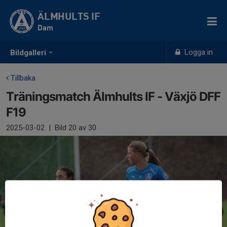
ÄLMHULTS IF
Dam
Logga in
Bildgalleri
Tillbaka
Träningsmatch Älmhults IF - Växjö DFF
F19
2025-03-02
|
Bild
20
av 30