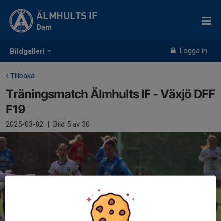
ÄLMHULTS IF
Dam
Logga in
Bildgalleri
Tillbaka
Träningsmatch Älmhults IF - Växjö DFF
F19
2025-03-02
|
Bild
5
av 30