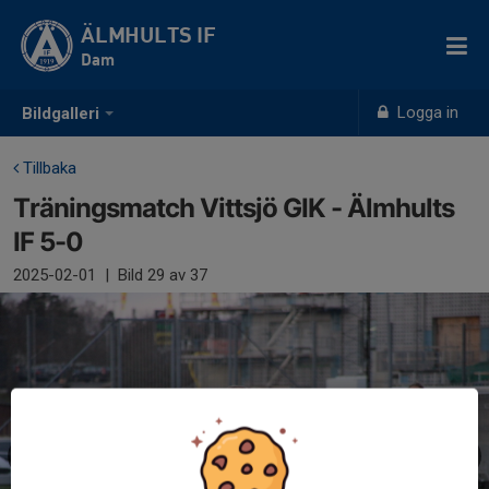
ÄLMHULTS IF
Dam
Logga in
Bildgalleri
Tillbaka
Träningsmatch Vittsjö GIK - Älmhults
IF 5-0
2025-02-01
|
Bild
29
av 37