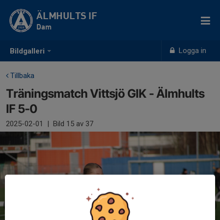
ÄLMHULTS IF
Dam
Logga in
Bildgalleri
Tillbaka
Träningsmatch Vittsjö GIK - Älmhults
IF 5-0
2025-02-01
|
Bild
15
av 37