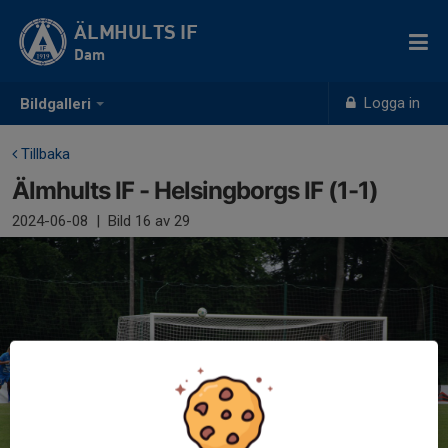
ÄLMHULTS IF
Dam
Logga in
Bildgalleri
Tillbaka
Älmhults IF - Helsingborgs IF (1-1)
2024-06-08
|
Bild
16
av 29