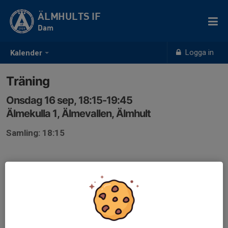
ÄLMHULTS IF
Dam
Logga in
Kalender
Träning
Onsdag 16 sep, 18:15-19:45
Älmekulla 1, Älmevallen, Älmhult
Samling: 18:15