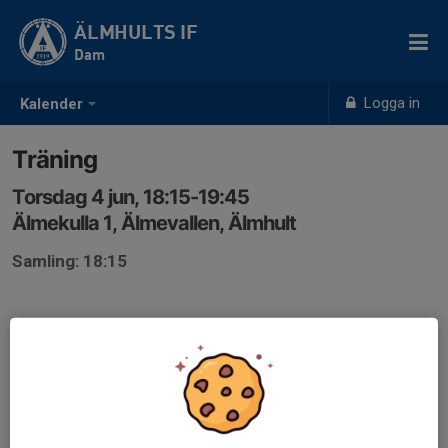
ÄLMHULTS IF
Dam
Logga in
Kalender
Träning
Torsdag 4 jun, 18:15-19:45
Älmekulla 1, Älmevallen, Älmhult
Samling: 18:15