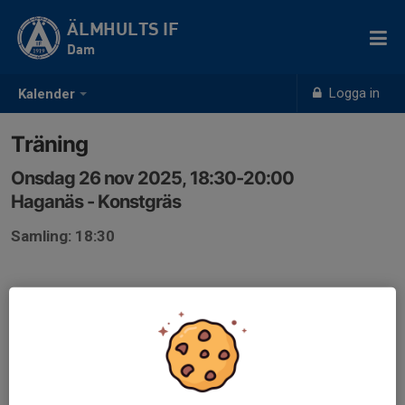
ÄLMHULTS IF
Dam
Logga in
Kalender
Träning
Onsdag 26 nov 2025, 18:30-20:00
Haganäs - Konstgräs
Samling: 18:30