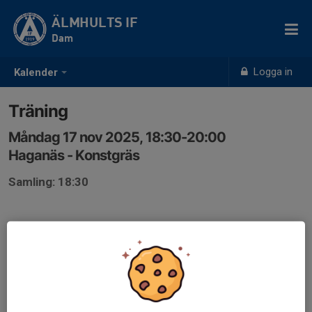
ÄLMHULTS IF
Dam
Logga in
Kalender
Träning
Måndag 17 nov 2025, 18:30-20:00
Haganäs - Konstgräs
Samling: 18:30