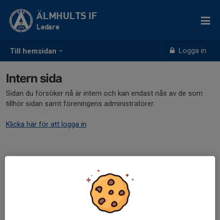
ÄLMHULTS IF
Ledare
Logga in
Till hemsidan
Intern sida
Sidan du försöker nå är intern och kan endast nås av de som
tillhör sidan samt föreningens administratörer.
Klicka här för att logga in