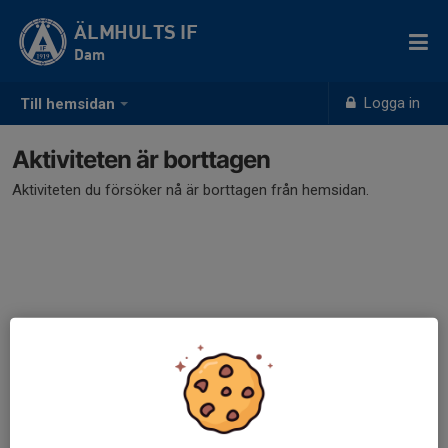
ÄLMHULTS IF
Dam
Logga in
Till hemsidan
Aktiviteten är borttagen
Aktiviteten du försöker nå är borttagen från hemsidan.